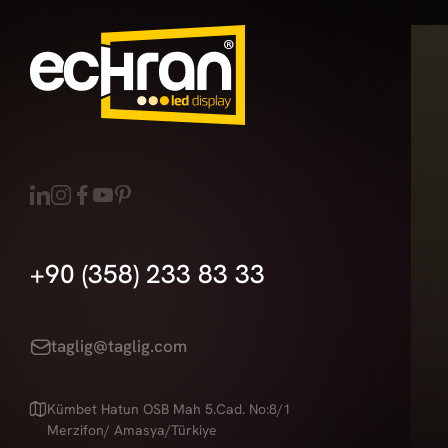
+90 (358) 233 83 33
taglig@taglig.com
Kümbet Hatun OSB Mah 5.Cad. No:8/1
Merzifon/ Amasya/Türkiye