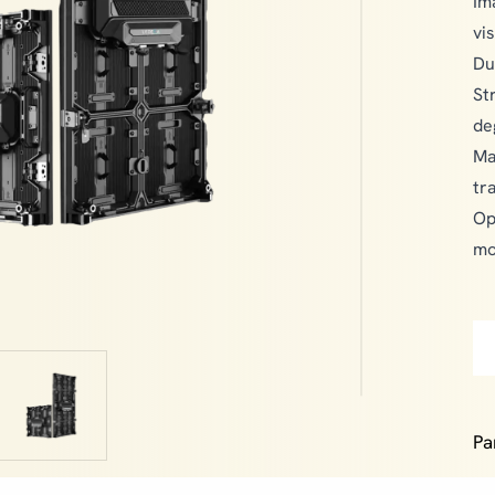
Im
vi
Du
St
de
Ma
tra
Op
mo
Pa