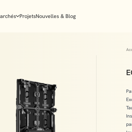
archés
Projets
Nouvelles & Blog
Acc
E
Pa
Ex
Ta
In
pa