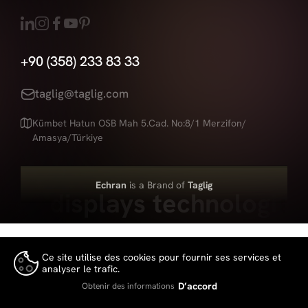
+90 (358) 233 83 33
taglig@taglig.com
Kümbet Hatun OSB Mah 5.Cad. No:8/1 Merzifon/
Amasya/Türkiye
Echran
is a Brand of
Taglig
Led displays technologies
Ce site utilise des cookies pour fournir ses services et
analyser le trafic.
👍
D’accord
Obtenir des informations